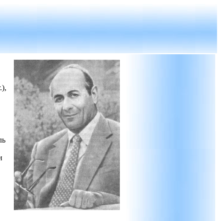
),
ль
и