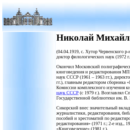
Николай Михайл
(04.04.1919, с. Хутор Червенского р-
доктор филологических наук (1972 г.
Окончил Московский полиграфически
книговедения и редактирования МПИ
наук СССР (1961 – 1963 гг.), дирек
гг.), главным редактором сборника «
Комиссии комплексного изучения к
наук СССР
(с 1979 г.). Возглавлял
Государственной библиотеки им. В.
Сикорский внес значительный вклад
журналистики, редактирования, биб
пособий и хрестоматий по редактир
редактирования» (1971 г.; 2-е изд., 
«Книговедение» (1981 г.).