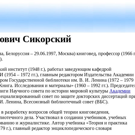
ович Сикорский
на, Белоруссия – 29.06.1997, Москва) книговед, профессор (1966 г.
).
й институт (1948 г.), работал заведующим кафедрой
 (1954 – 1972 гг.), главным редактором Издательства Академии
тором Государственной библиотеки им. В. И. Ленина (1972 – 1979
Книга. Исследования и материалы» (1960 – 1992 гг.). Председате
ниги Научного совета по истории мировой культуры
Академии
 Специализированный совет по защите докторских диссертаций пр
 И. Ленина, Всесоюзный библиотечный совет (ВБС).
 в разработку вопросов общей теории книговедения,
лиотечного дела. Участвовал в создании учебников, учебных
ованию и журналистике. Автор учебника «Теория и практика
1979 г.), главный редактор энциклопедического словаря