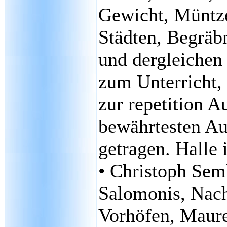
Gewicht, Müntz
Städten, Begräbn
und dergleichen
zum Unterricht,
zur repetition 
bewährtesten A
getragen. Halle
• Christoph Sem
Salomonis, Nach
Vorhöfen, Maure