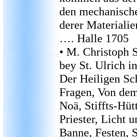
den mechanische
derer Materiali
…. Halle 1705
• M. Christoph 
bey St. Ulrich i
Der Heiligen Sch
Fragen, Von dem
Noä, Stiffts-Hü
Priester, Licht 
Banne, Festen, 