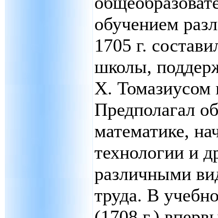
общеобразовате
обучением раз
1705 г. состави
школы, подде
X. Томазиусом 
Предполагал об
математике, на
технологии и др
различными ви
труда. В учебн
(1708 г.) вперв