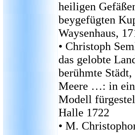
heiligen Gefäße
beygefügten Kup
Waysenhaus, 17
• Christoph Seml
das gelobte Lan
berühmte Städt,
Meere …: in ein
Modell fürgestel
Halle 1722
• M. Christopho