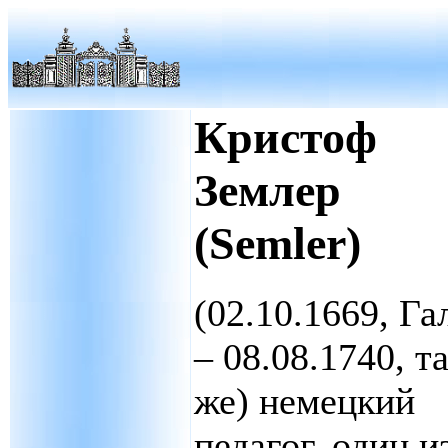
Кристоф
Землер
(Semler)
(02.10.1669, Га
– 08.08.1740, т
же) немецкий
педагог, один и