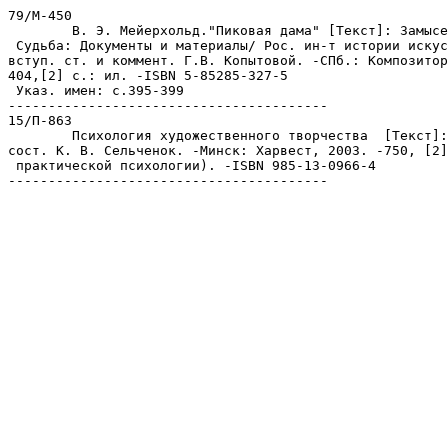
79/М-450

	В. Э. Мейерхольд."Пиковая дама" [Текст]: Замысел. Воплощение.

 Судьба: Документы и материалы/ Рос. ин-т истории искус
вступ. ст. и коммент. Г.В. Копытовой. -СПб.: Композитор
404,[2] с.: ил. -ISBN 5-85285-327-5

 Указ. имен: с.395-399

----------------------------------------

15/П-863

	Психология художественного творчества  [Текст]: хрестоматия/ 

сост. К. В. Сельченок. -Минск: Харвест, 2003. -750, [2]
 практической психологии). -ISBN 985-13-0966-4

----------------------------------------
