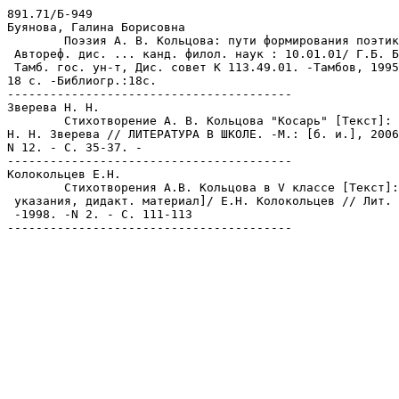
891.71/Б-949

Буянова, Галина Борисовна

	Поэзия А. В. Кольцова: пути формирования поэтики [Текст]:

 Автореф. дис. ... канд. филол. наук : 10.01.01/ Г.Б. Б
 Тамб. гос. ун-т, Дис. совет К 113.49.01. -Тамбов, 1995
18 с. -Библиогр.:18с.

----------------------------------------

Зверева Н. Н.

	Стихотворение А. В. Кольцова "Косарь" [Текст]: 5 кл./ 

Н. Н. Зверева // ЛИТЕРАТУРА В ШКОЛЕ. -М.: [б. и.], 2006
N 12. - C. 35-37. -

----------------------------------------

Колокольцев Е.Н.

	Стихотворения А.В. Кольцова в V классе [Текст]: [Метод.

 указания, дидакт. материал]/ Е.Н. Колокольцев // Лит. 
 -1998. -N 2. - С. 111-113
