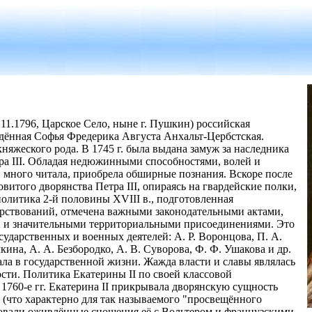
].11.1796, Царское Село, ныне г. Пушкин) российская
ждённая Софья Фредерика Августа Анхальт-Цербстская.
няжеского рода. В 1745 г. была выдана замуж за наследника
тра III. Обладая недюжинными способностями, волей и
, много читала, приобрела обширные познания. Вскоре после
витого дворянства Петра III, опираясь на гвардейские полки,
политика 2-й половины XVIII в., подготовленная
ствований, отмечена важными законодательными актами,
и значительными территориальными присоединениями. Это
сударственных и военных деятелей: А. Р. Воронцова, П. А.
мкина, А. А. Безбородко, А. В. Суворова, Ф. Ф. Ушакова и др.
ала в государственной жизни. Жажда власти и славы являлась
сти. Политика Екатерины II по своей классовой
1760-е гг. Екатерина II прикрывала дворянскую сущность
 (что характерно для так называемого "просвещённого
довали оживлённые сношения её с Вольтером и французскими