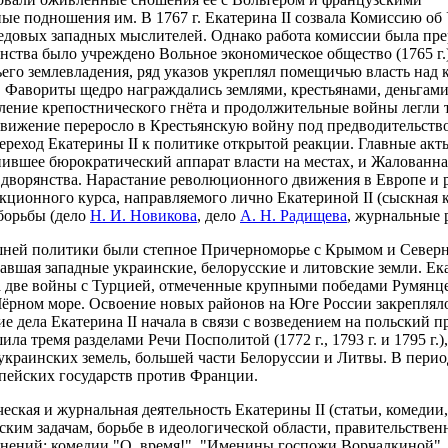
е подношения им. В 1767 г. Екатерина II созвала Комиссию об 
едовых западных мыслителей. Однако работа комиссии была прер
нства было учреждено Вольное экономическое общество (1765 г.
ьего землевладения, ряд указов укреплял помещичью власть над 
 Фавориты щедро награждались землями, крестьянами, деньгами.
силение крепостнического гнёта и продолжительные войны легли
движение переросло в Крестьянскую войну под предводительством
ереход Екатерины II к политике открытой реакции. Главные акт
епившее бюрократический аппарат власти на местах, и Жалованная
дворянства. Нарастание революционного движения в Европе и 
кционного курса, направляемого лично Екатериной II (сыскная 
борьбы (дело
Н. И. Новикова
, дело
А. Н. Радищева
, журнальные 
ней политики были степное Причерноморье с Крымом и Северно
авшая западные украинские, белорусские и литовские земли. Ек
а две войны с Турцией, отмеченные крупными победами Румянц
Чёрном море. Освоение новых районов на Юге России закреплял
е дела Екатерина II начала в связи с возведением на польский п
ила тремя разделами Речи Посполитой (1772 г., 1793 г. и 1795 г
-украинских земель, большей части Белоруссии и Литвы. В пер
пейских государств против Франции.
ская и журнальная деятельность Екатерины II (статьи, комедии
ским задачам, борьбе в идеологической области, правительствен
инений: комедии "О, время!", "Именины госпожи Ворчалкиной",