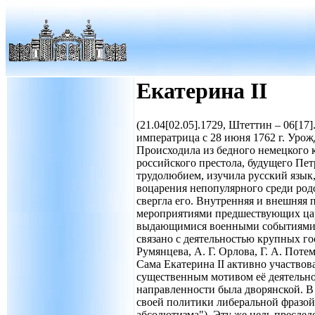
Екатерина II
(21.04[02.05].1729, Штеттин – 06[17
императрица с 28 июня 1762 г. Уро
Происходила из бедного немецкого к
российского престола, будущего Пе
трудолюбием, изучила русский язык
воцарения непопулярного среди родо
свергла его. Внутренняя и внешняя 
мероприятиями предшествующих цар
выдающимися военными событиями 
связано с деятельностью крупных го
Румянцева, А. Г. Орлова, Г. А. Поте
Сама Екатерина II активно участвов
существенным мотивом её деятельно
направленности была дворянской. В 
своей политики либеральной фразой
абсолютизма"). Эту же цель пресле