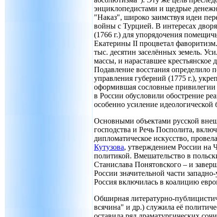
энциклопедистами и щедрые денежны
"Наказ", широко заимствуя идеи пер
войны с Турцией. В интересах дворя
(1766 г.) для упорядочения помещич
Екатерины II процветал фаворитизм.
тыс. десятин заселённых земель. У
массы, и нараставшее крестьянское 
Подавление восстания определило п
управления губерний (1775 г.), укр
оформившая сословные привилегии 
в России обусловили обострение реа
особенно усиление идеологической 
Основными объектами русской внеш
господства и Речь Посполита, включ
дипломатическое искусство, провел
Кутузова
, утверждением России на 
политикой. Вмешательство в польски
Станислава Понятовского – и заверш
России значительной части западно
Россия включилась в коалицию евро
Обширная литературно-публицистиче
всячина" и др.) служила её политиче
оставила ряд драматургических соч