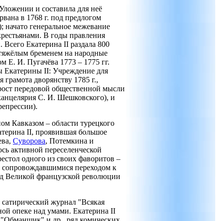
Уложении и составила для неё
вана в 1768 г. под предлогом
); начато генеральное межевание
крестьянами. В годы правления
 Всего Екатерина II раздала 800
 тяжёлым бременем на народные
 Е. И. Пугачёва 1773 – 1775 гг.
ы Екатерины II: Учреждение для
 грамота дворянству 1785 г.,
рост передовой общественной мысли
канцелярия С. И. Шешковского), и
репрессии).
м Кавказом – области турецкого
атерина II, проявившая большое
ева,
Суворова
, Потемкина и
ось активной переселенческой
рестол одного из своих фаворитов –
.), сопровождавшимися переходом к
иод Великой французской революции
, сатирический журнал "Всякая
ной опеке над умами. Екатерина II
 "Обманщик" и др., ряд комических