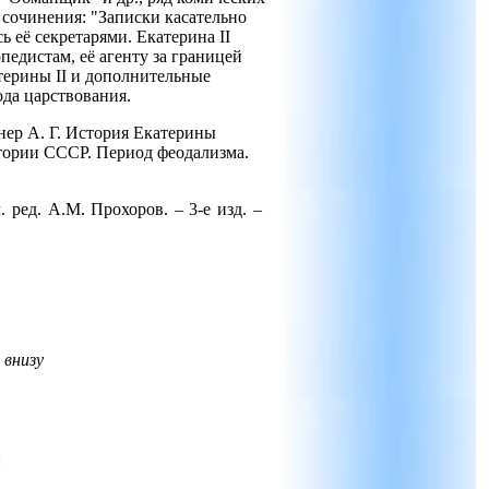
е сочинения: "Записки касательно
 её секретарями. Екатерина II
едистам, её агенту за границей
терины II и дополнительные
ода царствования.
кнер А. Г. История Екатерины
истории СССР. Период феодализма.
. ред. А.М. Прохоров. – 3-е изд. –
 внизу