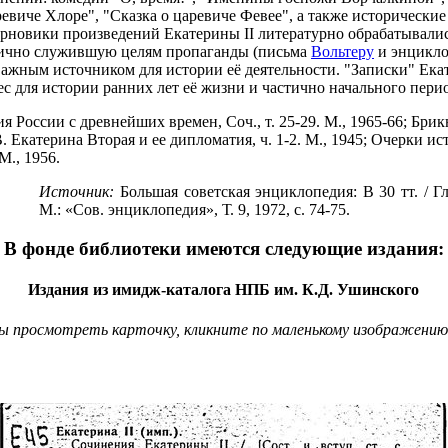
аревиче Хлоре", "Сказка о царевиче Февее", а также исторически
рновики произведений Екатерины II литературно обрабатывались
тично служившую целям пропаганды (письма
Вольтеру
и энциклоп
важным источником для истории её деятельности. "Записки" Ека
с для истории ранних лет её жизни и частично начального пери
 России с древнейших времен, Соч., т. 25-29. М., 1965-66; Бри
 В. Екатерина Вторая и ее дипломатия, ч. 1-2. М., 1945; Очерки 
М., 1956.
Источник:
Большая советская энциклопедия: В 30 тт. / Гл
М.: «Сов. энциклопедия», Т. 9, 1972, с. 74-75.
В фонде библиотеки имеются следующие издания:
Издания из имидж-каталога НПБ им. К.Д. Ушинского
 просмотреть карточку, кликните по маленькому изображению