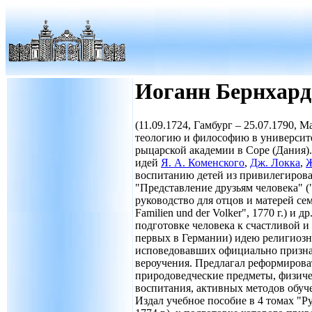
Иоганн Бернхард
(11.09.1724, Гамбург – 25.07.1790, 
теологию и философию в университ
рыцарской академии в Соре (Дания)
идей
Я. А. Коменского
,
Дж. Локка
,
Ж
воспитанию детей из привилегирова
"Представление друзьям человека" ("
руководство для отцов и матерей семе
Familien und der Volker", 1770 г.) и
подготовке человека к счастливой и
первых в Германии) идею религиозно
исповедовавших официально признан
вероучения. Предлагал реформирова
природоведческие предметы, физиче
воспитания, активных методов обуч
Издал учебное пособие в 4 томах "Р