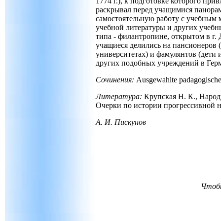
1774 г.), к подготовке которого пр
раскрывал перед учащимися панорам
самостоятельную работу с учебным 
учебной литературы и других учебн
типа - филантропине, открытом в г. Д
учащиеся делились на пансионеров (
университетах) и фамулянтов (дети 
других подобных учреждений в Герм
Сочинения:
Ausgewahlte padagogische S
Литература:
Крупская Н. К., Народн
Очерки по истории прогрессивной не
А. И. Пискунов
Чтобы