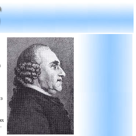
м
из
ях
.