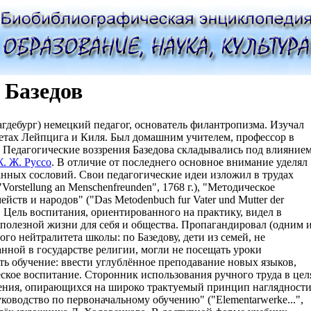
 Базедов
Магдебург) немецкий педагог, основатель филантропизма. Изучал
етах Лейпцига и Киля. Был домашним учителем, профессор в
. Педагогические воззрения Базедова складывались под влияние
. Ж. Руссо
. В отличие от последнего основное внимание уделял
нных сословий. Свои педагогические идеи изложил в трудах
Vorstellung an Menschenfreunden", 1768 г.), "Методическое
йств и народов" ("Das Metodenbuch fur Vater und Mutter der
 др. Цель воспитания, ориентированного на практику, видел в
 полезной жизни для себя и общества. Пропагандировал (одним 
го нейтралитета школы: по Базедову, дети из семей, не
ной в государстве религии, могли не посещать уроки
ть обучение: ввести углублённое преподавание новых языков,
ское воспитание. Сторонник использования ручного труда в цел
ения, опирающихся на широко трактуемый принцип наглядности
уководство по первоначальному обучению" ("Elementarwerke...",