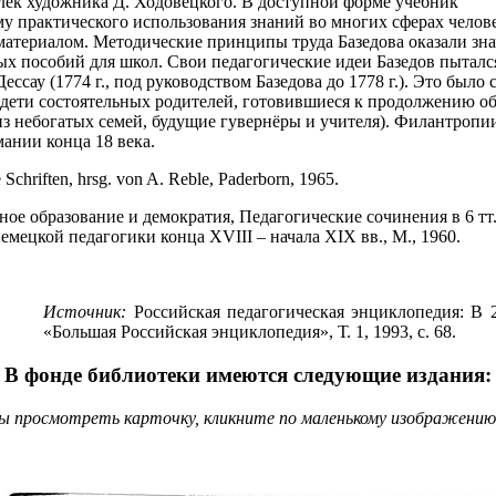
ивлёк художника Д. Ходовецкого. В доступной форме учебник
у практического использования знаний во многих сферах челове
материалом. Методические принципы труда Базедова оказали зна
ых пособий для школ. Свои педагогические идеи Базедов пыталс
ессау (1774 г., под руководством Базедова до 1778 г.). Это было
дети состоятельных родителей, готовившиеся к продолжению обр
из небогатых семей, будущие гувернёры и учителя). Филантропии
ании конца 18 века.
chriften, hrsg. von A. Reble, Paderborn, 1965.
ое образование и демократия, Педагогические сочинения в 6 тт., 
мецкой педагогики конца XVIII – начала XIX вв., М., 1960.
Источник:
Российская педагогическая энциклопедия: В 2 
«Большая Российская энциклопедия», Т. 1, 1993, с. 68.
В фонде библиотеки имеются следующие издания:
 просмотреть карточку, кликните по маленькому изображению