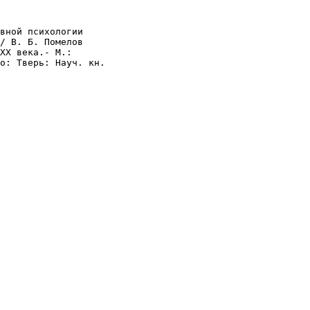
/ В. Б. Помелов

XX века.- М.: 

о: Тверь: Науч. кн.
