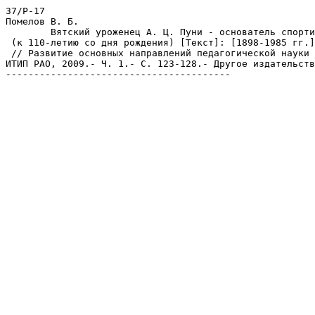
37/Р-17 

Помелов В. Б.

	Вятский уроженец А. Ц. Пуни - основатель спортивной психологии

 (к 110-летию со дня рождения) [Текст]: [1898-1985 гг.]
 // Развитие основных направлений педагогической науки 
ИТИП РАО, 2009.- Ч. 1.- С. 123-128.- Другое издательств
----------------------------------------
