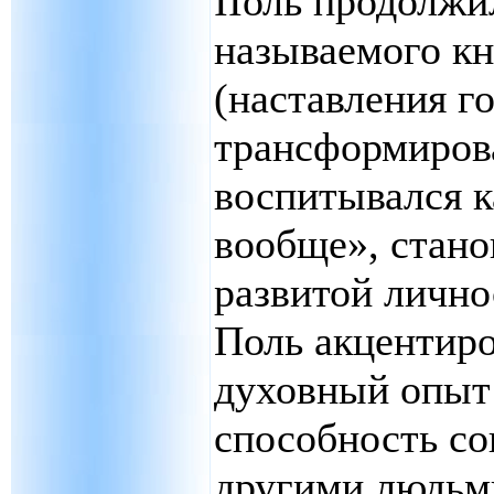
IIоль продолжи
называемого кн
(наставления г
трансформирова
воспитывался к
вообще», стано
развитой личн
Поль акцентир
духовный опыт
способность со
другими людьм