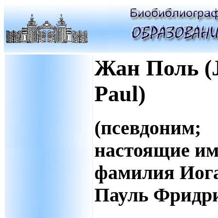
Жан Поль (
Paul)
(псевдоним;
настоящие им
фамилия Иог
Пауль Фридрих