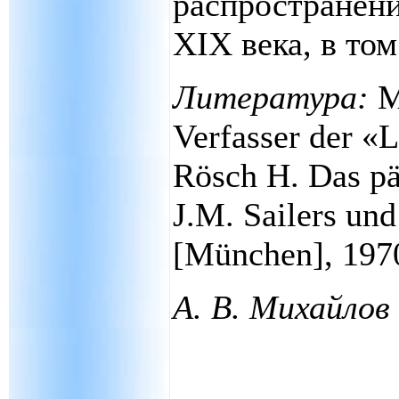
распространени
XIX века, в том
Литература:
Mü
Verfasser der «L
Rösch H. Das p
J.M. Sailers und 
[München], 197
А. В. Михайлов