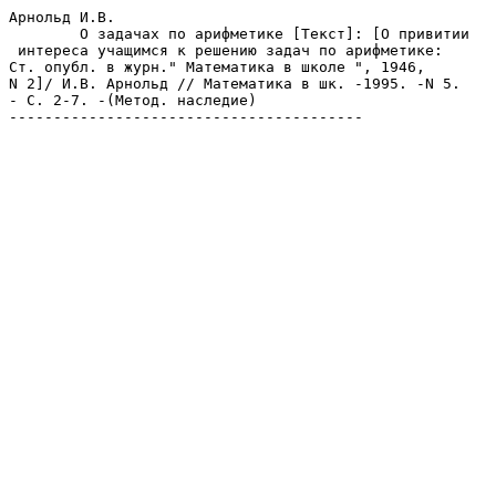
Арнольд И.В.

	О задачах по арифметике [Текст]: [О привитии

 интереса учащимся к решению задач по арифметике: 

Ст. опубл. в журн." Математика в школе ", 1946, 

N 2]/ И.В. Арнольд // Математика в шк. -1995. -N 5.

- С. 2-7. -(Метод. наследие)
